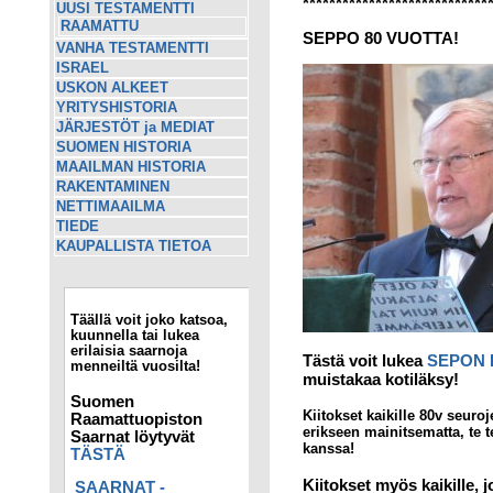
****************************
UUSI TESTAMENTTI
RAAMATTU
SEPPO 80 VUOTTA!
VANHA TESTAMENTTI
ISRAEL
USKON ALKEET
YRITYSHISTORIA
JÄRJESTÖT ja MEDIAT
SUOMEN HISTORIA
MAAILMAN HISTORIA
RAKENTAMINEN
NETTIMAAILMA
TIEDE
KAUPALLISTA TIETOA
Täällä voit joko katsoa,
kuunnella tai lukea
erilaisia saarnoja
Tästä voit lukea
SEPON 
menneiltä vuosilta!
muistakaa kotiläksy!
Suomen
Kiitokset kaikille 80v seuroj
Raamattuopiston
erikseen mainitsematta, te t
Saarnat löytyvät
kanssa!
TÄSTÄ
Kiitokset myös kaikille, j
SAARNAT -