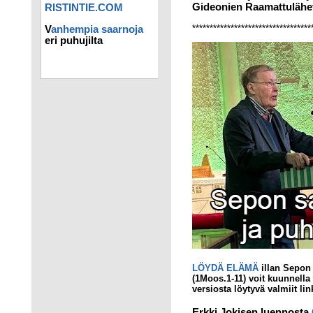
Gideonien Raamattulähet
RISTINTIE.COM
**********************************
V
anhempia saarnoja
eri puhujilta
LÖYDÄ ELÄMÄ
illan Sepo
(1Moos.1-11) voit kuunnella
versiosta löytyvä valmiit lin
Erkki Jokisen luennosta