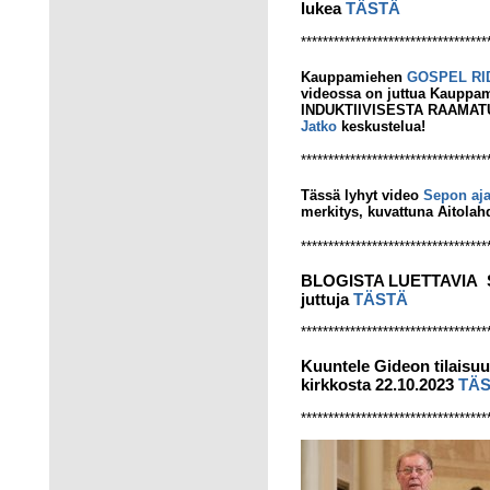
lukea
TÄSTÄ
**********************************
Kauppamiehen
GOSPEL RI
videossa on juttua Kauppam
INDUKTIIVISESTA RAAMATUN
Jatko
keskustelua!
**********************************
Tässä lyhyt video
Sepon aja
merkitys, kuvattuna Aitolahd
**********************************
BLOGISTA LUETTAVIA Se
juttuja
TÄSTÄ
**********************************
Kuuntele Gideon tilais
kirkkosta 22.10.2023
TÄ
**********************************