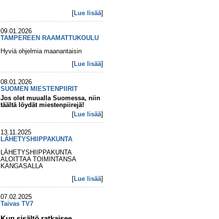
[
Lue lisää
]
09.01.2026
TAMPEREEN RAAMATTUKOULU
Hyviä ohjelmia maanantaisin
[
Lue lisää
]
08.01.2026
SUOMEN MIESTENPIIRIT
Jos olet muualla Suomessa, niin
täältä löydät miestenpiirejä!
[
Lue lisää
]
13.11.2025
LÄHETYSHIIPPAKUNTA
LÄHETYSHIIPPAKUNTA
ALOITTAA TOIMINTANSA
KANGASALLA
[
Lue lisää
]
07.02.2025
Taivas TV7
Kun sisältö ratkaisee...