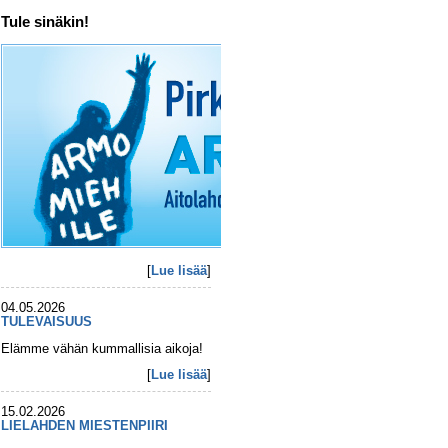
Tule sinäkin!
[
Lue lisää
]
04.05.2026
TULEVAISUUS
Elämme vähän kummallisia aikoja!
[
Lue lisää
]
15.02.2026
LIELAHDEN MIESTENPIIRI