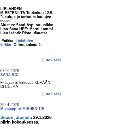
LIELAHDEN
MIESTENILTA
Toukokuu 12.5.
”Lauluja ja tarinoita laulujen
takaa”
Alustus: Sami Asp, muusikko
Illan Sana HPE: Martti Lammi
Illan isäntä: Risto Itämetsä
Paikka
Lielahden
kirkko
Ollinojankatu 2,
[
Lue lisää
]
07.02.2026
SANA SOI
Finlaysinin kirkossa KEVÄÄN
OHJELMA
[
Lue lisää
]
29.01.2026
Miestenpiiri MIEHEN TIE
Sepon jutustelu
29.1.2026
piirin kokouksessa.