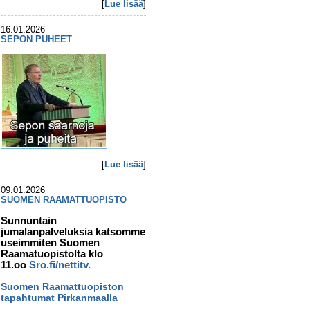
[
Lue lisää
]
16.01.2026
SEPON PUHEET
[
Lue lisää
]
09.01.2026
SUOMEN RAAMATTUOPISTO
Sunnuntain
jumalanpalveluksia katsomme
useimmiten Suomen
Raamatuopistolta klo
11.oo
Sro.fi/nettitv.
Suomen Raamattuopiston
tapahtumat Pirkanmaalla