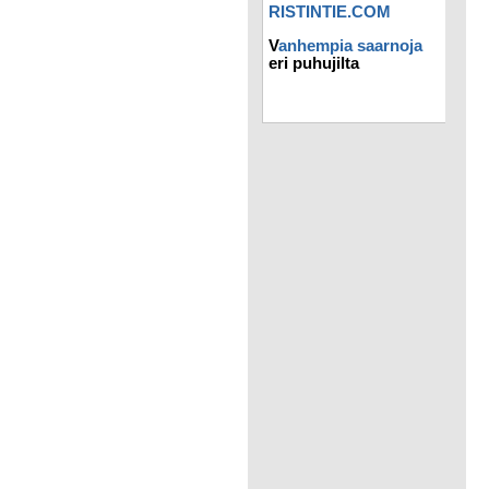
RISTINTIE.COM
V
anhempia saarnoja
eri puhujilta