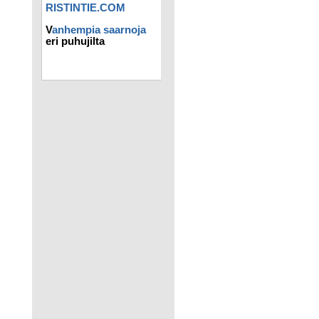
RISTINTIE.COM
V
anhempia saarnoja
eri puhujilta