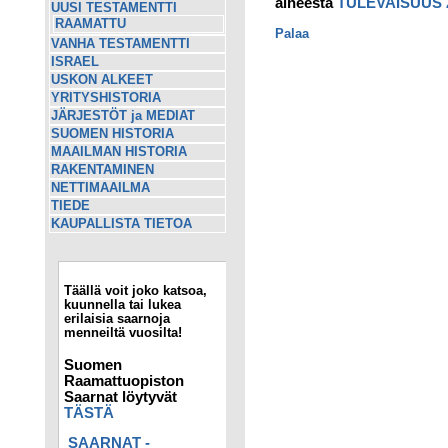
aiheesta
TULEVAISUUS 
UUSI TESTAMENTTI
RAAMATTU
Palaa
VANHA TESTAMENTTI
ISRAEL
USKON ALKEET
YRITYSHISTORIA
JÄRJESTÖT ja MEDIAT
SUOMEN HISTORIA
MAAILMAN HISTORIA
RAKENTAMINEN
NETTIMAAILMA
TIEDE
KAUPALLISTA TIETOA
Täällä voit joko katsoa,
kuunnella tai lukea
erilaisia saarnoja
menneiltä vuosilta!
Suomen
Raamattuopiston
Saarnat löytyvät
TÄSTÄ
SAARNAT -