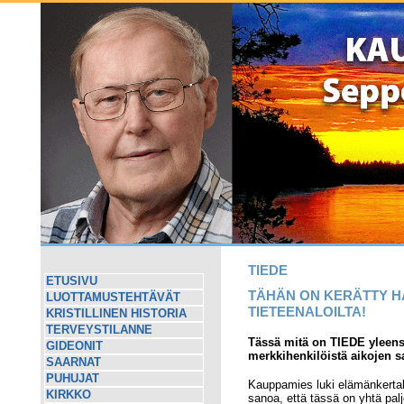
TIEDE
ETUSIVU
TÄHÄN ON KERÄTTY HA
LUOTTAMUSTEHTÄVÄT
TIETEENALOILTA!
KRISTILLINEN HISTORIA
TERVEYSTILANNE
Tässä mitä on TIEDE yleens
GIDEONIT
merkkihenkilöistä aikojen s
SAARNAT
PUHUJAT
Kauppamies luki elämänkertaki
KIRKKO
sanoa, että tässä on yhtä pa