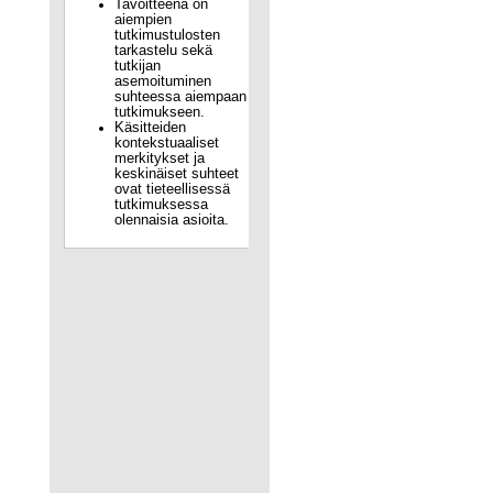
Tavoitteena on
aiempien
tutkimustulosten
tarkastelu sekä
tutkijan
asemoituminen
suhteessa aiempaan
tutkimukseen.
Käsitteiden
kontekstuaaliset
merkitykset ja
keskinäiset suhteet
ovat tieteellisessä
tutkimuksessa
olennaisia asioita.