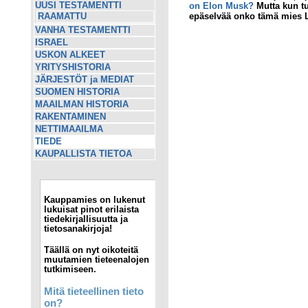
on Elon Musk?
Mutta kun tu
UUSI TESTAMENTTI
epäselvää onko tämä mies L
RAAMATTU
VANHA TESTAMENTTI
ISRAEL
USKON ALKEET
YRITYSHISTORIA
JÄRJESTÖT ja MEDIAT
SUOMEN HISTORIA
MAAILMAN HISTORIA
RAKENTAMINEN
NETTIMAAILMA
TIEDE
KAUPALLISTA TIETOA
Kauppamies on lukenut
lukuisat pinot erilaista
tiedekirjallisuutta ja
tietosanakirjoja!
Täällä on nyt oikoteitä
muutamien tieteenalojen
tutkimiseen.
Mitä tieteellinen tieto
on?