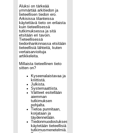
Aluksi on tärkeää
ymmärtää arkitiedon ja
tieteellisen tiedon ero.
Arkisissa tilanteissa
käytettävä tieto on erilaista
kuin tieteellisessä
tutkimuksessa ja sitä
etsitään eri tavoin.
Tieteellisessä
tiedonhankinnassa etsitään
tieteellisiä lähteitä, kuten
vertaisarvioituja
artikkeleita.
Millaista tieteellinen tieto
sitten on?
Kyseenalaistavaa ja
kriittistä.
Julkista.
Systemaattista.
Väitteet esitellään
aiemman
tutkimuksen
pohjalta.
Tietoa punnitaan,
korjataan ja
täydennetään.
Tiedonmuodostuksessa
käytetään tieteellisiä
tutkimusmenetelmiä.