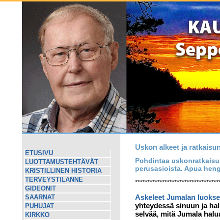
Uskon alkeet ja ratkaisu
ETUSIVU
Pohdintaa uskonratkaisun
LUOTTAMUSTEHTÄVÄT
perusasioista. Apua heng
KRISTILLINEN HISTORIA
TERVEYSTILANNE
**********************************
GIDEONIT
Askeleet Jumalan luokse
SAARNAT
yhteydessä sinuun ja ha
PUHUJAT
selvää, mitä Jumala halu
KIRKKO