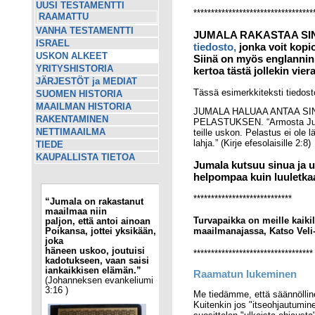
UUSI TESTAMENTTI
**********************************
RAAMATTU
VANHA TESTAMENTTI
JUMALA RAKASTAA SIN
ISRAEL
tiedosto,
jonka voit kopioi
USKON ALKEET
Siinä on myös englannink
YRITYSHISTORIA
kertoa tästä jollekin vier
JÄRJESTÖT ja MEDIAT
Tässä esimerkkiteksti tiedost
SUOMEN HISTORIA
MAAILMAN HISTORIA
JUMALA HALUAA ANTAA SI
RAKENTAMINEN
PELASTUKSEN. “Armosta Juma
NETTIMAAILMA
teille uskon. Pelastus ei ole 
lahja.” (Kirje efesolaisille 2:8)
TIEDE
KAUPALLISTA TIETOA
Jumala kutsuu sinua ja u
helpompaa kuin luuletka
****************************
“Jumala on rakastanut
maailmaa niin
Turvapaikka on meille kaiki
paljon, että antoi ainoan
maailmanajassa, Katso Veli-
Poikansa, jottei yksikään,
joka
häneen uskoo, joutuisi
**********************************
kadotukseen, vaan saisi
iankaikkisen elämän.”
Raamatun lukeminen
(Johanneksen evankeliumi
3:16 )
Me tiedämme, että säännöllin
Kuitenkin jos "itseohjautumine