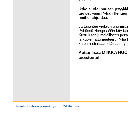
Usko ei ole ihmisen psyykki
tuotos, vaan Pyhän Hengen 
meille lahjoittaa.
Ja tapahtuu vieläkin enemmän
Pyhässä Hengessään käy talo
Kristuksen jumalalliseen per
ja kuolemattomuuteen. Pyhä He
katoamattomaan elämään, y
Katso lisää MIIKKA RU
osastosta!
Israelin historia ja merkitys
← |
CV Historia
→