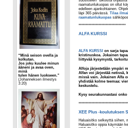
suosittelen "ulkoista ohjausta
raamatunlukuopas on ollut käy
edelleen ajankohtainen. Ohj
läpi 365 päivässä.
Tilaa ilma
raamatunlukuopas
sähköpost
*********************************
ALFA KURSSI
ALFA KURSSI
on sarja tapaa
kristinuskoa. Jokainen tapa
“Minä seison ovella ja
liittyvää kysymystä, tarkoit
kolkutan.
Jos joku kuulee minun
ääneni ja avaa oven,
Alfoja järjestetään ympäri ma
minä
Alfan voi järjestää netissä, 
tulen hänen luokseen.”
missä vain. Jokainen Alfa 
(Johanneksen ilmestys
yhdistää kolme teemaa: vier
3:20)
keskustelu.
Kysy seurakunnastasi onko s
**********************************
XEE Plus -koulutuksen St
Haluaisitko selkeyttä siihen,
Haluaisitko oppia käymään ke