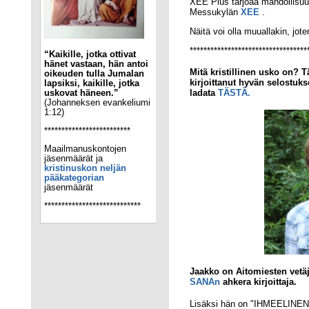
XEE Plus tarjoaa mahdollisuu
Messukylän
XEE
.
Näitä voi olla muuallakin, jot
**********************************
“Kaikille, jotka ottivat
hänet vastaan, hän antoi
Mitä kristillinen usko on? 
oikeuden tulla Jumalan
kirjoittanut hyvän selostuks
lapsiksi, kaikille, jotka
ladata
TÄSTÄ.
uskovat häneen.”
(Johanneksen evankeliumi
1:12)
*************************
Maailmanuskontojen
jäsenmäärät ja
kristinuskon neljän
pääkategorian
jäsenmäärät
****************************
Jaakko on Aitomiesten vetä
SANAn
ahkera kirjoittaja.
Lisäksi hän on "IHMEELINEN