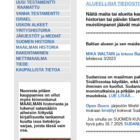
UUSI TESTAMENTTI
ALUEELLISIA TIEDOST
RAAMATTU
Näitä maita tai alueita k
VANHA TESTAMENTTI
historian tai päivän tila
ISRAEL
muistiinpanot jäävät mui
USKON ALKEET
YRITYSHISTORIA
**********************************
JÄRJESTÖT ja MEDIAT
SUOMEN HISTORIA
Baltian alueen ja sen maide
MAAILMAN HISTORIA
RAKENTAMINEN
MIKA WALTARI ja totuus Bal
lehdessä 3/2023
NETTIMAAILMA
TIEDE
**********************************
KAUPALLISTA TIETOA
Sudanissa
on maailman pahi
Sisällissotaa käydään, eikä
ihminen on kuollut. Sudanin
Nuoresta pitäen
monimutkaisia ja pitkään jat
kauppamies on ollut
muutoksia.
LUE LISÄÄ...
myös kiinnostunut
MAAILMAN historiasta ja
Open Doors
-järjestön World
lukenut satamäärin
mukaan
kristityt
kokevat Sud
aiheisiin liittyvää
kirjallisuutta tankannut
Jos sinulla on SUOMEN KUVAL
kuutta isoa tietokirja-
hyvä juttu 16.7.2025
SUDANI
sarjaa, joista tässä vain
osa.
**********************************