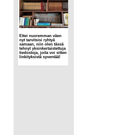
Ettei nuoremman väen
nyt tarvitsisi ryhtyä
samaan, niin olen tässä
tehnyt yksinkertaistettuja
tiedostoja, joita voi sitten
linkityksistä syventää!