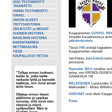
UUSI TESTAMENTTI
RAAMATTU
VANHA TESTAMENTTI
ISRAEL
USKON ALKEET
YRITYSHISTORIA
JÄRJESTÖT ja MEDIAT
Kauppamiehen
GOSPEL RID
SUOMEN HISTORIA
Vespalle kuvauksesta ja ammat
MAAILMAN HISTORIA
jatkokeskustelu
RAKENTAMINEN
NETTIMAAILMA
Tässä
VIKI
esittää kappaleen,
Kauppamiehen elämää!
TIEDE
KAUPALLISTA TIETOA
Veli-Pekka
Joki-Erkkilä
kerto
perusasiat.
Raamattu 365.fi
sovellus sis
tietoa, mm KRONOLOGINE
”Tulkaa minun luokseni,
kaikki te, jotka teette
SANAKIRJA YM
raskasta työtä ja kannatte
taakkoja, niin minä annan
MELKISEDEK
Luentovideo S
teille levon.
Melkisedek? - Miska Wilhelm
GIDEONIT
ovat olleet Kauppa
Ottakaa minun ikeeni
päällenne ja oppikaa
Palaa
minusta, sillä minä olen
sävyisä ja nöyrä
sydämeltäni. Näin te
löydätte levon