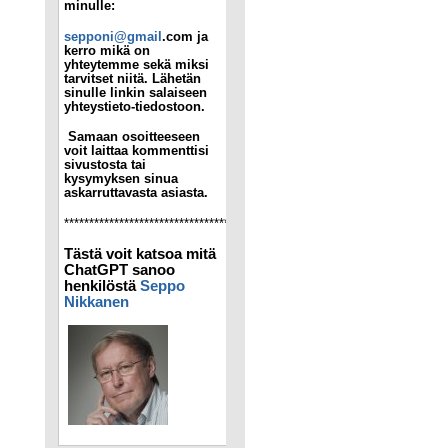
minulle:
sepponi@gmail
.com ja
kerro mikä on
yhteytemme sekä miksi
tarvitset niitä. Lähetän
sinulle linkin salaiseen
yhteystieto-tiedostoon.
Samaan osoitteeseen
voit laittaa kommenttisi
sivustosta tai
kysymyksen sinua
askarruttavasta asiasta.
****************************************************
Tästä voit katsoa mitä
ChatGPT sanoo
henkilöstä
Seppo
Nikkanen