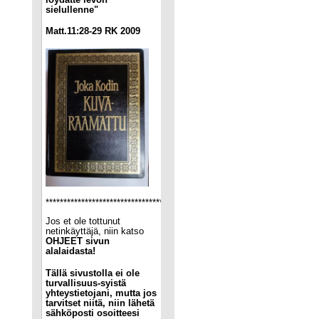
sielullenne"
Matt.11:28-29 RK 2009
****************************************************************************
Jos et ole tottunut
netinkäyttäjä, niin katso
OHJEET sivun
alalaidasta!
Tällä sivustolla ei ole
turvallisuus-syistä
yhteystietojani, mutta jos
tarvitset niitä, niin lähetä
sähköposti osoitteesi